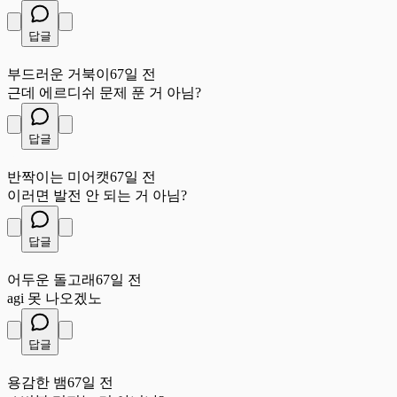
답글
부
부드러운 거북이
67일 전
근데 에르디쉬 문제 푼 거 아님?
답글
반
반짝이는 미어캣
67일 전
이러면 발전 안 되는 거 아님?
답글
어
어두운 돌고래
67일 전
agi 못 나오겠노
답글
용
용감한 뱀
67일 전