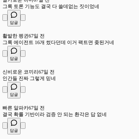
그록 토론 기능도 결국 다 쓸데없는 짓이었네
답글
활
활발한 펭귄
67일 전
그록 에이전트 16개 썼다던데 이거 팩트면 좆된거네
답글
신
신비로운 코끼리
67일 전
인간들 진짜 그렇게 믿네
답글
빠
빠른 알파카
67일 전
결국 확률 기반이라 검증 안 되는 환각은 답 없네
답글
신