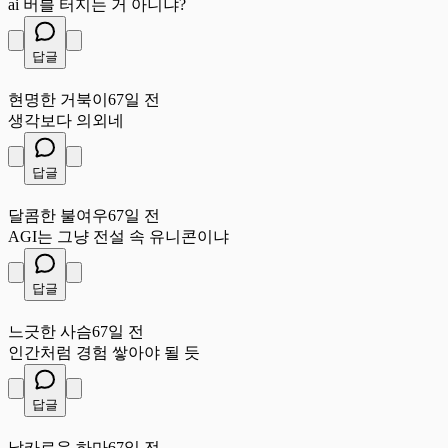
ai 버블 터지는 거 아니냐?
답글
현
현명한 거북이
67일 전
생각보다 의외네
답글
달
달콤한 불여우
67일 전
AGI는 그냥 전설 속 유니콘이냐
답글
느
느긋한 사슴
67일 전
인간처럼 경험 쌓아야 될 듯
답글
날
날카로운 하마
67일 전