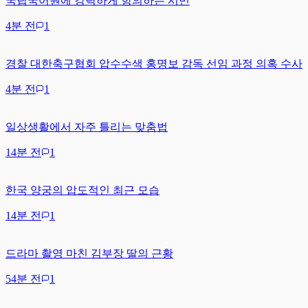
국립국어원에 강력하게 항의하는 시민
4분 전
1
경찰 대한축구협회 압수수색 홍명보 감독 선임 과정 의혹 수사
4분 전
1
일상생활에서 자주 틀리는 맞춤법
14분 전
1
한국 양궁의 압도적인 최근 모습
14분 전
1
드라마 촬영 마친 김부장 딸의 근황
54분 전
1