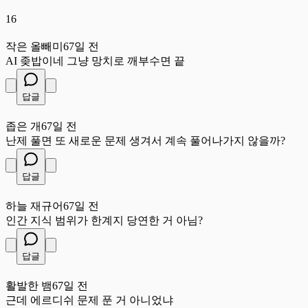
16
작
작은 올빼미
67일 전
AI 좆밥이네 그냥 망치로 깨부수면 끝
답글
좁
좁은 개
67일 전
난제 풀면 또 새로운 문제 생겨서 계속 풀어나가지 않을까?
답글
하
하늘 재규어
67일 전
인간 지식 범위가 한계지 당연한 거 아님?
답글
활
활발한 뱀
67일 전
근데 에르디쉬 문제 푼 거 아니었냐