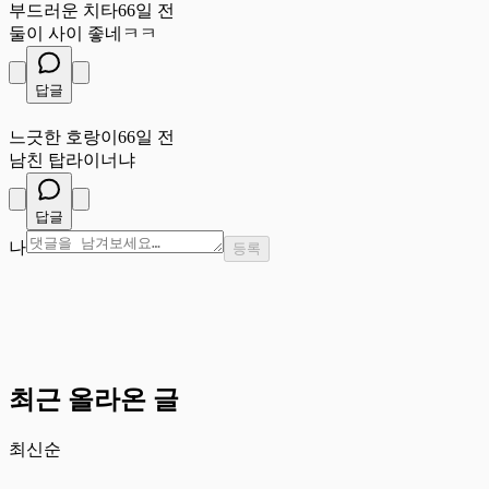
부드러운 치타
66일 전
둘이 사이 좋네ㅋㅋ
답글
느
느긋한 호랑이
66일 전
남친 탑라이너냐
답글
나
등록
최근 올라온 글
최신순