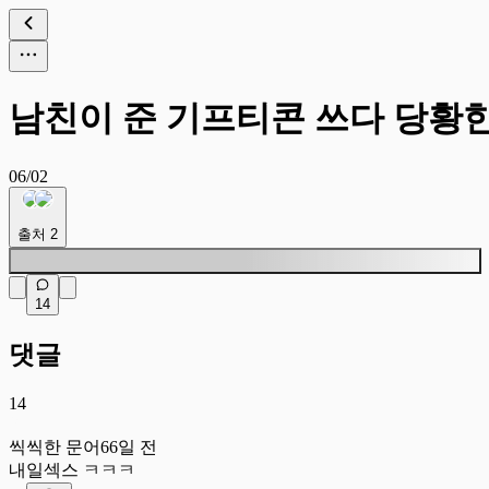
남친이 준 기프티콘 쓰다 당황
06/02
출처
2
14
댓글
14
씩
씩씩한 문어
66일 전
내일섹스 ㅋㅋㅋ