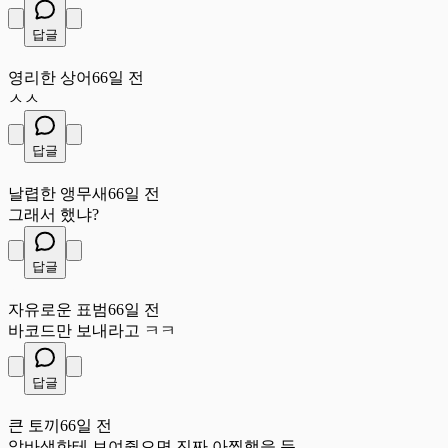
답글
영
영리한 상어
66일 전
ㅅㅅ
답글
날
날렵한 앵무새
66일 전
그래서 했냐?
답글
자
자유로운 표범
66일 전
바코드만 보내라고 ㅋㅋ
답글
큰
큰 토끼
66일 전
알바생한테 보여줬으면 진짜 아찔했을 듯