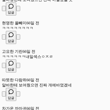
답글
현
현명한 올빼미
66일 전
ㅋㅋㅋㅋㅋㅋㅋㅋ
답글
고
고요한 기린
66일 전
ㅋㅋㅋㅋㅋㅋ내일섹스ㅇㅈㄹ
답글
따
따뜻한 다람쥐
66일 전
알바한테 보여줬으면 진짜 개에바였겠네
답글
차
차가운 까마귀
66일 전