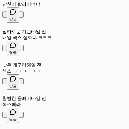
남친이 탑라이너냐
답글
날
날카로운 기린
66일 전
내일 섹스 실화냐 ㅋㅋㅋ
답글
낮
낮은 개구리
66일 전
섹스 ㅋㅋㅋㅋㅋㅋ
답글
활
활발한 올빼미
66일 전
섹스해라
답글
부