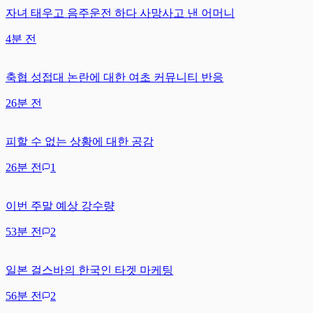
자녀 태우고 음주운전 하다 사망사고 낸 어머니
4분 전
축협 성접대 논란에 대한 여초 커뮤니티 반응
26분 전
피할 수 없는 상황에 대한 공감
26분 전
1
이번 주말 예상 강수량
53분 전
2
일본 걸스바의 한국인 타겟 마케팅
56분 전
2