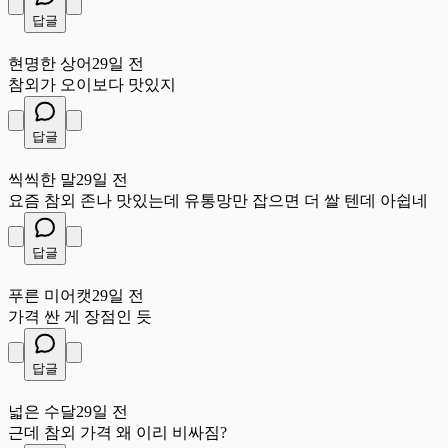
답글
현
현명한 상어
29일 전
참외가 오이보다 맛있지
답글
씩
씩씩한 말
29일 전
요즘 참외 존나 맛있는데 유통망만 잡으면 더 쌀 텐데 아쉽네
답글
푸
푸른 미어캣
29일 전
가격 싼 게 장점인 듯
답글
넓
넓은 수달
29일 전
근데 참외 가격 왜 이리 비싸짐?