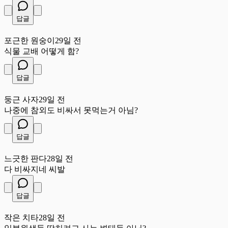
답글
포
포근한 원숭이
29일 전
식물 교배 어떻게 함?
답글
둥
둥근 사자
29일 전
나중에 참외도 비싸서 못먹는거 아님?
답글
느
느긋한 판다
28일 전
다 비싸지네 씨발
답글
작
작은 치타
28일 전