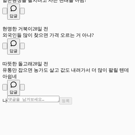
일본원생들 딸치려고 사는 변태들 아님?
답글
현
현명한 거북이
28일 전
외국인들 많이 찾으면 가격 오르는 거 아냐?
답글
따
따뜻한 돌고래
28일 전
유통만 잡으면 농가도 살고 값도 내려가서 더 많이 팔릴 텐데
아쉽네
답글
나
등록