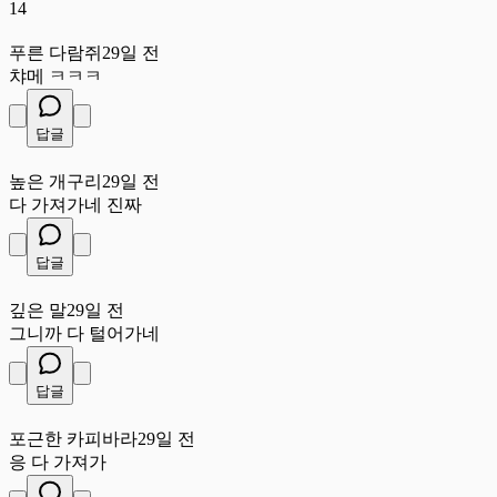
14
푸
푸른 다람쥐
29일 전
챠메 ㅋㅋㅋ
답글
높
높은 개구리
29일 전
다 가져가네 진짜
답글
깊
깊은 말
29일 전
그니까 다 털어가네
답글
포
포근한 카피바라
29일 전
응 다 가져가