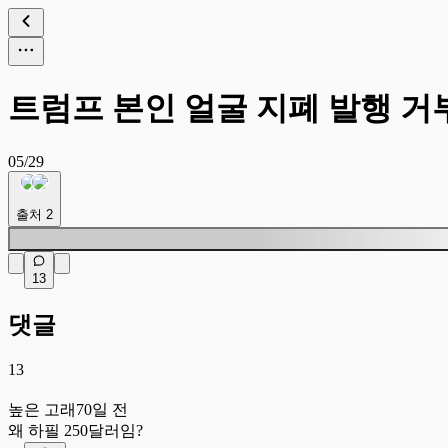
트럼프 본인 얼굴 지폐 발행 거
05/29
출처
2
13
댓글
13
높
높은 고래
70일 전
왜 하필 250달러임?