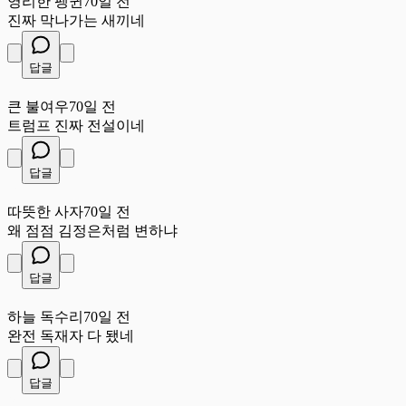
영리한 펭귄
70일 전
진짜 막나가는 새끼네
답글
큰
큰 불여우
70일 전
트럼프 진짜 전설이네
답글
따
따뜻한 사자
70일 전
왜 점점 김정은처럼 변하냐
답글
하
하늘 독수리
70일 전
완전 독재자 다 됐네
답글
씩