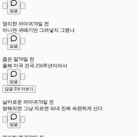
답글
영
영리한 까마귀
70일 전
아니면 귀때기만 그려넣지 그랬냐
답글
좁
좁은 말
70일 전
올해 미국 건국 250주년이라서
답글
답글 2개 더보기
날
날카로운 까마귀
70일 전
방해되면 그냥 자르면 되네 진짜 속편하게 산다
답글
영