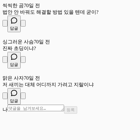
씩씩한 곰
70일 전
법안 안 바꿔도 해결할 방법 있을 텐데 굳이?
답글
싱
싱그러운 사슴
70일 전
진짜 초딩이냐?
답글
맑
맑은 사자
70일 전
저 새끼는 대체 어디까지 가려고 지랄이냐
답글
나
등록