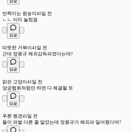
답글
반
반짝이는 원숭이
41일 전
ㄴㄴ 이미 눌렀음
답글
따
따뜻한 거북이
41일 전
근데 정몽규 해외감독파였다는데?
답글
맑
맑은 고양이
41일 전
양궁협회처럼만 하면 다 해결될 듯
답글
푸
푸른 펭귄
41일 전
둘이 파벌 다른 줄 알았는데 정몽규가 해외파 밀어줬다며?