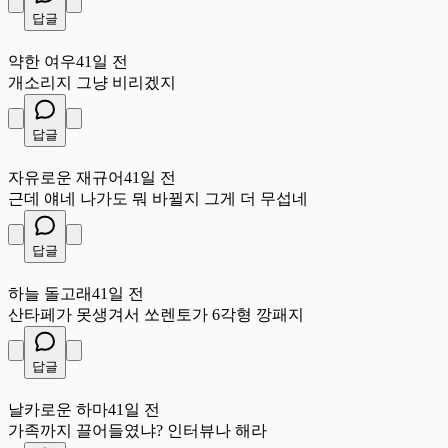
답글
약
약한 여우
41일 전
개소리지 그냥 비리겠지
답글
자
자유로운 재규어
41일 전
근데 얘네 나가도 뭐 바뀔지 그게 더 무섭네
답글
하
하늘 돌고래
41일 전
산타페가 못생겨서 쏘렌토가 6각형 깡패지
답글
날
날카로운 하마
41일 전
가족까지 끌어들였냐? 인터뷰나 해라