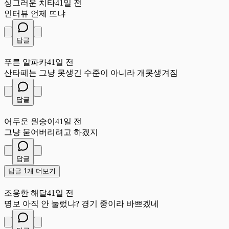
싱그러운 치타
41일 전
인터뷰 언제 뜨냐
답글
푸
푸른 알파카
41일 전
산타페는 그냥 못생긴 수준이 아니라 개못생겨짐
답글
어
어두운 원숭이
41일 전
그냥 묻어버리려고 하겠지
답글
답글 1개 더보기
조
조용한 해달
41일 전
명보 아직 안 눌렀냐? 경기 중이라 바쁘겠네