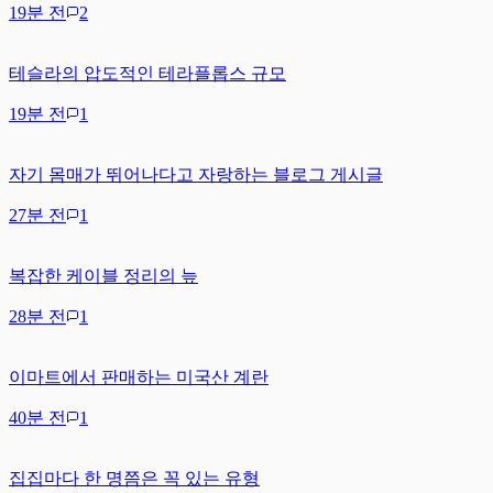
19분 전
2
테슬라의 압도적인 테라플롭스 규모
19분 전
1
자기 몸매가 뛰어나다고 자랑하는 블로그 게시글
27분 전
1
복잡한 케이블 정리의 늪
28분 전
1
이마트에서 판매하는 미국산 계란
40분 전
1
집집마다 한 명쯤은 꼭 있는 유형