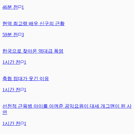
46분 전
1
현역 최고령 배우 신구의 근황
59분 전
3
한국으로 찾아온 역대급 폭염
1시간 전
1
축협 접대가 웃긴 이유
1시간 전
1
선천적 근육병 아이를 아껴준 공익요원이 대세 개그맨이 된 사
연
1시간 전
1