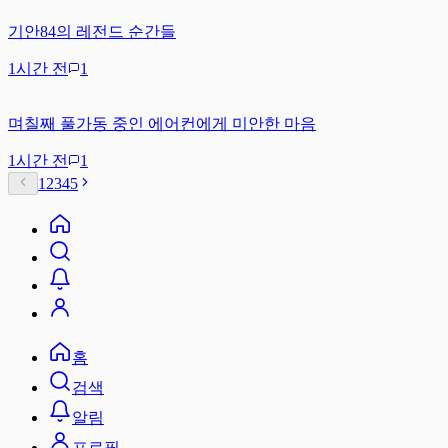
기안84의 레전드 순간들
1시간 전
1
며칠째 풀가동 중인 에어컨에게 미안한 마음
1시간 전
1
1
2
3
4
5
홈
검색
알림
프로필