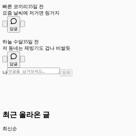
빠
빠른 코끼리
35일 전
요즘 날씨에 저거면 링거지
답글
하
하늘 수달
35일 전
저 동네는 제빙기도 겁나 비쌀듯
답글
나
등록
최근 올라온 글
최신순