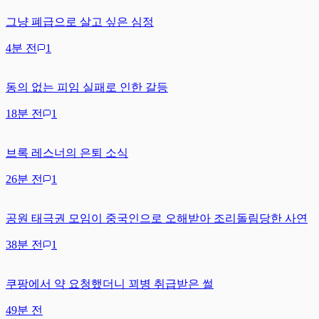
그냥 폐급으로 살고 싶은 심정
4분 전
1
동의 없는 피임 실패로 인한 갈등
18분 전
1
브록 레스너의 은퇴 소식
26분 전
1
공원 태극권 모임이 중국인으로 오해받아 조리돌림당한 사연
38분 전
1
쿠팡에서 약 요청했더니 꾀병 취급받은 썰
49분 전