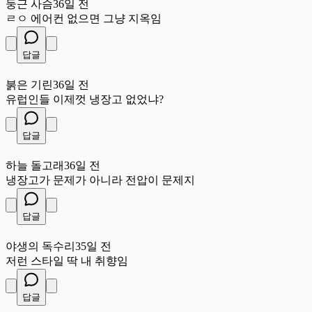
둥근 사슴
36일 전
ㄹㅇ 에어컨 없으면 그냥 지옥임
답글
붉
붉은 기린
36일 전
유럽인들 이제껏 냉장고 없었냐?
답글
하
하늘 돌고래
36일 전
냉장고가 문제가 아니라 전압이 문제지
답글
야
야생의 독수리
35일 전
저런 스타일 딱 내 취향임
답글