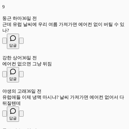
9
둥
둥근 하마
36일 전
근데 유럽 날씨에 우리 여름 가져가면 에어컨 없이 버틸 수 있
나?
답글
강
강한 상어
36일 전
에어컨 없으면 그냥 뒤짐
답글
야
야생의 고래
36일 전
유럽애들 이제 냉맥 마시냐? 날씨 가져가면 에어컨 없어서 다
뒤질텐데
답글
둥