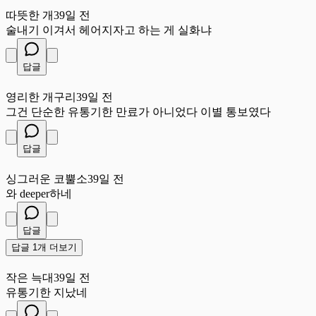
따
따뜻한 개
39일 전
술내기 이겨서 헤어지자고 하는 게 실화냐
답글
영
영리한 개구리
39일 전
그건 단순한 유통기한 만료가 아니었다 이별 통보였다
답글
싱
싱그러운 코뿔소
39일 전
와 deeper하네
답글
답글 1개 더보기
작
작은 늑대
39일 전
유통기한 지났네