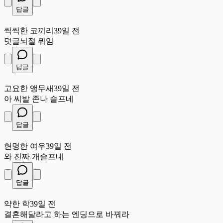
답글
씩
씩씩한 코끼리
39일 전
덧글뇌절 뭐임
답글
고
고요한 앵무새
39일 전
아 씨발 존나 슬프네
답글
현
현명한 여우
39일 전
와 진짜 개슬프네
답글
약
약한 학
39일 전
결혼해달라고 하는 엔딩으로 바꿔라