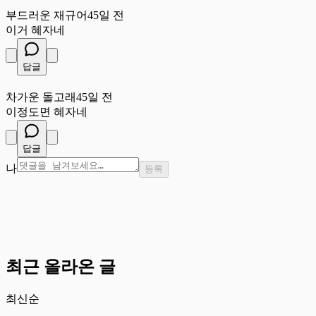
부
부드러운 재규어
45일 전
이거 혜자네
답글
차
차가운 돌고래
45일 전
이정도면 혜자네
답글
나
등록
최근 올라온 글
최신순