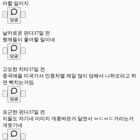
아할 일이지
답글
날
날카로운 판다
37일 전
짱깨들이 좋아할 일이네
답글
고
고요한 치타
37일 전
중국애들 미국가서 인종차별 제일 많이 당해서 니하오라고 하
면 빡치는거임
답글
포
포근한 판다
37일 전
지들도 자기네 이미지 개좆박은거 알면서 ㅂㄷㅂㄷ거리는거
개웃기네