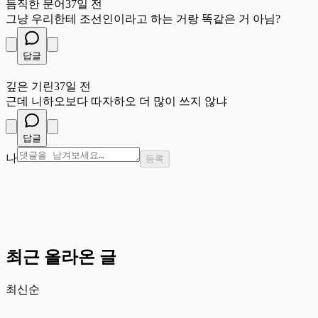
듬직한 문어
37일 전
그냥 우리한테 조선인이라고 하는 거랑 똑같은 거 아님?
답글
깊
깊은 기린
37일 전
근데 니하오보다 따자하오 더 많이 쓰지 않냐
답글
나
등록
최근 올라온 글
최신순