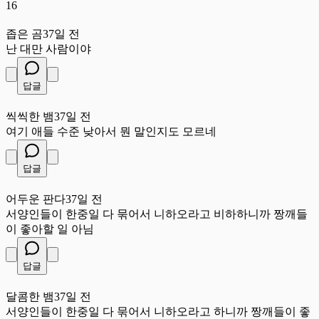
16
좁
좁은 곰
37일 전
난 대만 사람이야
답글
씩
씩씩한 뱀
37일 전
여기 애들 수준 낮아서 뭔 말인지도 모르네
답글
어
어두운 판다
37일 전
서양인들이 한중일 다 묶어서 니하오라고 비하하니까 짱깨들
이 좋아할 일 아님
답글
달
달콤한 뱀
37일 전
서양인들이 한중일 다 묶어서 니하오라고 하니까 짱깨들이 좋