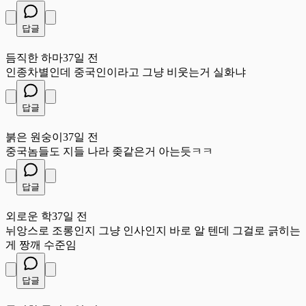
답글
듬
듬직한 하마
37일 전
인종차별인데 중국인이라고 그냥 비웃는거 실화냐
답글
붉
붉은 원숭이
37일 전
중국놈들도 지들 나라 좆같은거 아는듯ㅋㅋ
답글
외
외로운 학
37일 전
뉘앙스로 조롱인지 그냥 인사인지 바로 알 텐데 그걸로 긁히는
게 짱깨 수준임
답글
듬