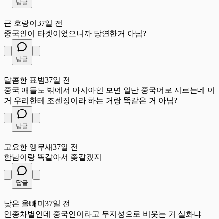
답글
큰
큰 호랑이
37일 전
중국인이 타겟이었으니까 당연한거 아님?
답글
달
달콤한 표범
37일 전
중국 애들도 밖에서 아시아인 보면 일단 중국어로 지르는데 이
거 우리한테 조센징이라 하는 거랑 똑같은 거 아님?
답글
고
고요한 앵무새
37일 전
한남이랑 똑같아서 좆같겠지
답글
낮
낮은 올빼미
37일 전
인종차별인데 중국인이라고 무지성으로 비웃는 거 실화냐