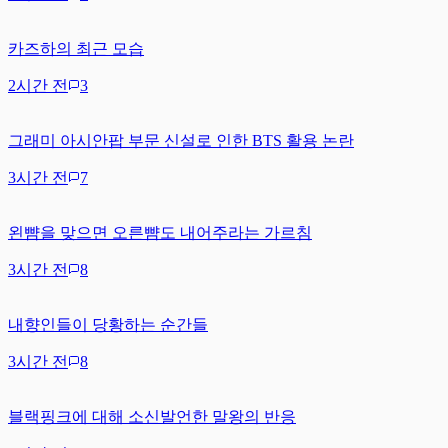
카즈하의 최근 모습
2시간 전
3
그래미 아시안팝 부문 신설로 인한 BTS 활용 논란
3시간 전
7
왼뺨을 맞으면 오른뺨도 내어주라는 가르침
3시간 전
8
내향인들이 당황하는 순간들
3시간 전
8
블랙핑크에 대해 소신발언한 말왕의 반응