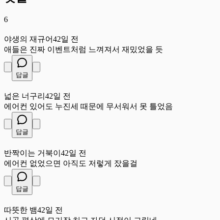
6
야
야생의 재규어
42일 전
애들은 진짜 이벤트처럼 느껴져서 재밌었을 듯
답글
넓
넓은 너구리
42일 전
에어컨 있어도 누진세 때문에 무서워서 못 틀었음
답글
반
반짝이는 거북이
42일 전
에어컨 없었으면 아직도 저렇게 잤을걸
답글
따
따뜻한 뱀
42일 전