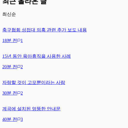
최근 올라온 글
최신순
축구협회 성접대 의혹 관련 추가 보도 내용
18분 전
1
15년 동안 육아휴직을 사용한 사례
20분 전
2
자랑할 것이 고모뿐이라는 사람
30분 전
2
계곡에 설치된 엉뚱한 안내문
40분 전
3