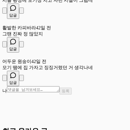
시골 평상에 모기장 치고 자던 시절이 그립네
답글
활
활발한 카피바라
42일 전
그땐 진짜 정 많았지
답글
어
어두운 원숭이
42일 전
모기 땜에 집 가자고 징징거렸던 거 생각나네
답글
나
등록