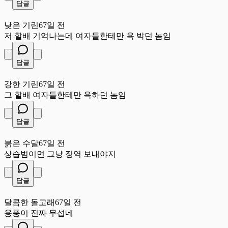
답글
낮
낮은 기린
67일 전
저 할배 기억나는데 여자들한테만 욕 박던 놈임
답글
강
강한 기린
67일 전
그 할배 여자들한테만 욕하던 놈임
답글
붉
붉은 수달
67일 전
상습범이면 그냥 징역 보내야지
답글
달
달콤한 돌고래
67일 전
용풍이 진짜 무섭네