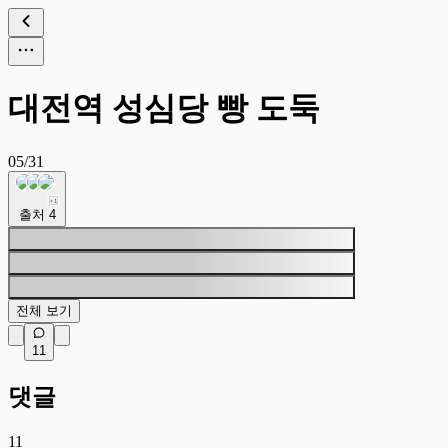
대전역 성심당 빵 도둑
05/31
+
1
출처
4
전체 보기
11
댓글
11