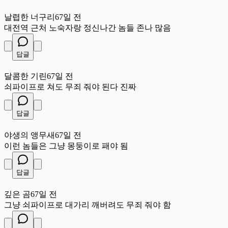
날
날렵한 너구리
67일 전
대전역 근처 노숙자랑 정신나간 놈들 존나 많음
답글
달
달콤한 기린
67일 전
쇠파이프로 쳐도 무죄 줘야 된다 진짜
답글
야
야생의 앵무새
67일 전
이런 놈들은 그냥 몽둥이로 패야 됨
답글
깊
깊은 곰
67일 전
그냥 쇠파이프로 대가리 깨버려도 무죄 줘야 함