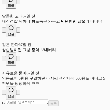
답글
달
달콤한 고래
67일 전
대전경찰 뭐하냐 빵도둑은 놔두고 만원빵만 잡으러 다니냐
답글
깊
깊은 판다
67일 전
상습범이면 그냥 징역 보내버려
답글
자
자유로운 문어
67일 전
영등포역 5천원 구걸하던 아저씨 생각나네 500원도 아니고 5
천원을 당당하게 ㅋㅋ
답글
나
등록