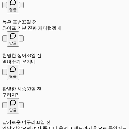
답글
높
높은 표범
33일 전
와이프 기분 진짜 개더럽겠네
답글
현
현명한 상어
33일 전
역뻐꾸기 오지네
답글
활
활발한 사슴
33일 전
구라지?
답글
날
날카로운 너구리
33일 전
옛날 같았으면 여자 쪽이 더 욕먹고 생모까지 첩으로 들였어도