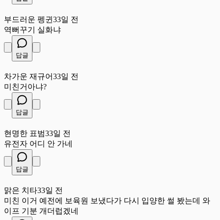
부
부드러운 펭귄
33일 전
역뻐꾸기 실화냐
답글
차
차가운 재규어
33일 전
미친거아냐?
답글
현
현명한 표범
33일 전
유전자 어디 안 가네
답글
맑
맑은 치타
33일 전
미친 이거 예전에 보육원 보냈다가 다시 입양한 썰 봤는데 와
이프 기분 개더럽겠네