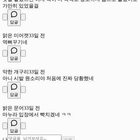
가만히 있었을걸
답글
맑
맑은 미어캣
33일 전
역뻐꾸기네
답글
약
약한 개구리
33일 전
아니 시발 뭔소리야 처음에 진짜 당황했네
답글
밝
밝은 문어
33일 전
마누라 입장에서 빡치겠네 ㅋㅋ
답글
나
등록