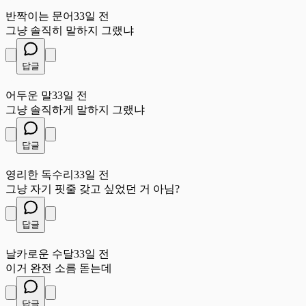
반
반짝이는 문어
33일 전
그냥 솔직히 말하지 그랬냐
답글
어
어두운 말
33일 전
그냥 솔직하게 말하지 그랬냐
답글
영
영리한 독수리
33일 전
그냥 자기 핏줄 갖고 싶었던 거 아님?
답글
날
날카로운 수달
33일 전
이거 완전 소름 돋는데
답글