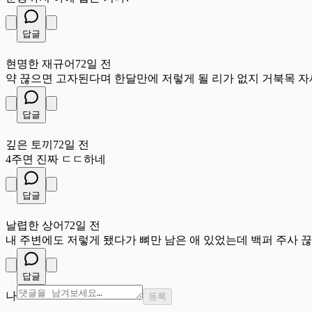
답글
현
현명한 재규어
72일 전
약 끊으면 고자된다며 한달만에 저렇게 될 리가 없지 거북목 자
답글
깊
깊은 토끼
72일 전
4주면 진짜 ㄷㄷ하네
답글
날
날렵한 상어
72일 전
내 주변에도 저렇게 됐다가 뼈만 남은 애 있었는데 백퍼 주사 
답글
나
등록