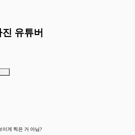
라진 유튜버
보이게 찍은 거 아님?