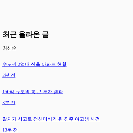
최근 올라온 글
최신순
수도권 2억대 신축 아파트 현황
2분 전
150억 규모의 통 큰 투자 결과
3분 전
칼치기 사고로 전신마비가 된 진주 여고생 사건
13분 전