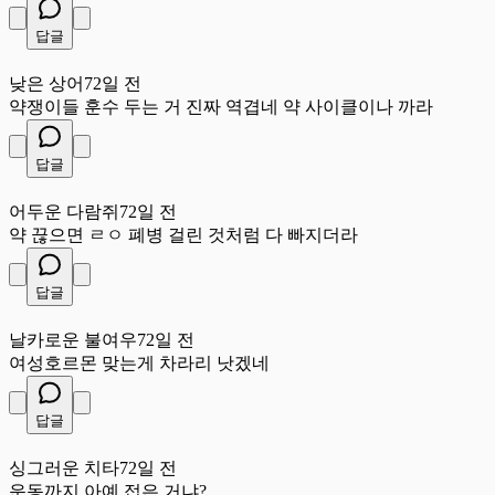
답글
낮
낮은 상어
72일 전
약쟁이들 훈수 두는 거 진짜 역겹네 약 사이클이나 까라
답글
어
어두운 다람쥐
72일 전
약 끊으면 ㄹㅇ 폐병 걸린 것처럼 다 빠지더라
답글
날
날카로운 불여우
72일 전
여성호르몬 맞는게 차라리 낫겠네
답글
싱
싱그러운 치타
72일 전
운동까지 아예 접은 거냐?