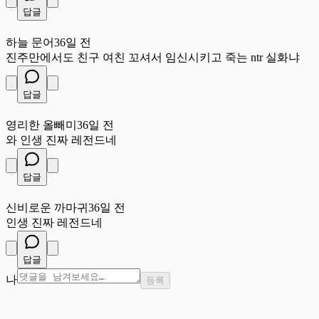
답글
하
하늘 문어
36일 전
진주만에서도 친구 여친 꼬셔서 임신시키고 죽는 ntr 실화냐
답글
영
영리한 올빼미
36일 전
와 인생 진짜 레전드네
답글
신
신비로운 까마귀
36일 전
인생 진짜 레전드네
답글
나
등록