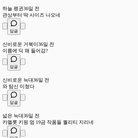
하
하늘 펭귄
36일 전
관상부터 딱 사이즈 나오네
답글
신
신비로운 거북이
36일 전
이름에 딕 왜 들어감?
답글
신
신비로운 늑대
36일 전
와 탐신 미쳤다
답글
넓
넓은 늑대
36일 전
카멜롯 키핑 멈 19금 작품들 퀄리티 지리네