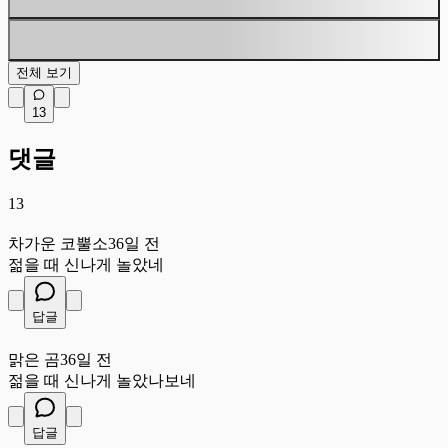
전체 보기
13
댓글
13
차
차가운 코뿔소
36일 전
젊을 때 신나게 놀았네
답글
맑
맑은 곰
36일 전
젊을 때 신나게 놀았나보네
답글