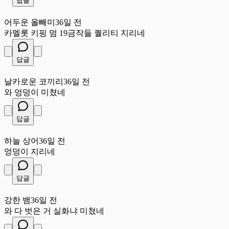
답글
어
어두운 올빼미
36일 전
카멜롯 키핑 멈 19금작들 퀄리티 지리네
답글
날
날카로운 코끼리
36일 전
와 엉덩이 미쳤네
답글
하
하늘 상어
36일 전
엉덩이 지리네
답글
강
강한 뱀
36일 전
와 다 벗은 거 실화냐 미쳤네