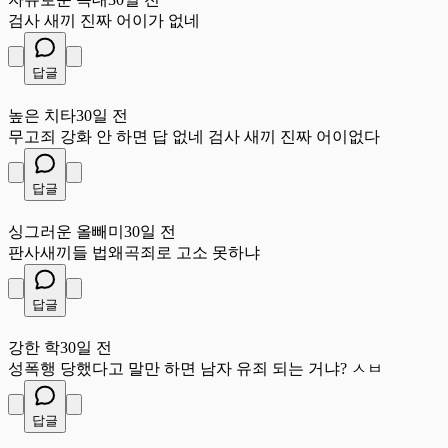
검사 새끼 진짜 어이가 없네
답글
높
높은 치타
30일 전
무고죄 강화 안 하면 답 없네 검사 새끼 진짜 어이없다
답글
싱
싱그러운 올빼미
30일 전
판사새끼들 법왜곡죄로 고소 못하냐
답글
강
강한 학
30일 전
성폭행 당했다고 말만 하면 남자 유죄 되는 거냐? ㅅㅂ
답글
깊