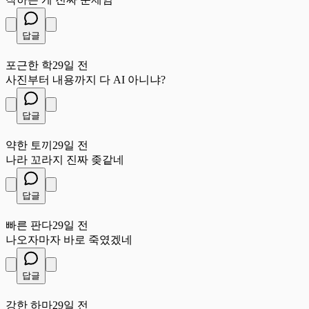
답글
포
포근한 학
29일 전
사진부터 내용까지 다 AI 아니냐?
답글
약
약한 토끼
29일 전
나라 꼬라지 진짜 좆같네
답글
빠
빠른 판다
29일 전
나오자마자 바로 죽였겠네
답글
강
강한 하마
29일 전