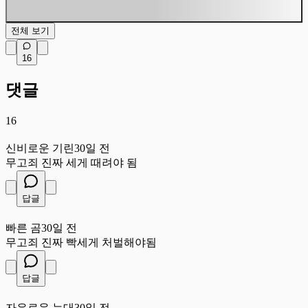
전체 보기
16
댓글
16
신
신비로운 기린
30일 전
무고죄 진짜 세게 때려야 됨
답글
빠
빠른 곰
30일 전
무고죄 진짜 빡세게 처벌해야됨
답글
자
자유로운 늑대
30일 전