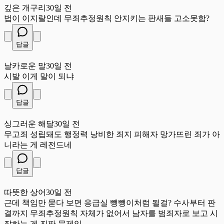
깊은 개구리
30일 전
법이 이지랄인데 무죄추정원칙 안지키는 판새들 고소못함?
답글
날
날카로운 말
30일 전
시발 이게 말이 되냐
답글
싱
싱그러운 해달
30일 전
무고죄 성립돼도 행정력 낭비한 죄지 피해자 망가뜨린 죄가 아
니라는 게 레전드네
답글
따
따뜻한 상어
30일 전
근데 책임만 묻다 보면 응급실 뺑뺑이처럼 될걸? 수사부터 판
결까지 무죄추정원칙 자체가 없어서 남자를 범죄자로 보고 시
작하는 게 진짜 문제임