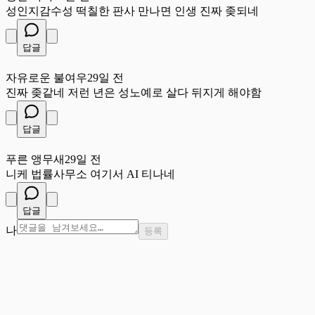
성인지감수성 떡칠한 판사 만나면 인생 진짜 좆되네
답글
자
자유로운 불여우
29일 전
진짜 좆같네 저런 년은 성노예로 살다 뒤지게 해야함
답글
푸
푸른 앵무새
29일 전
니케 법률사무소 여기서 AI 티나네
답글
나
등록