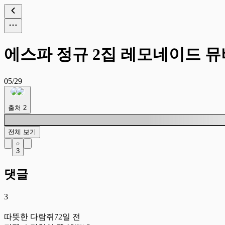
에스파 정규 2집 레모네이드 
05/29
출처
2
전체 보기
3
댓글
3
따
따뜻한 다람쥐
72일 전