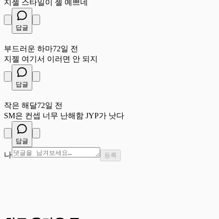
지젤 스타일이 젤 예쁘네
답글
부
부드러운 하마
72일 전
지젤 여기서 이러면 안 되지
답글
작
작은 해달
72일 전
SM은 컨셉 너무 난해함 JYP가 낫다
답글
나
등록