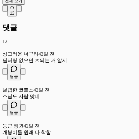
전체 보기
12
댓글
12
싱
싱그러운 너구리
42일 전
필터링 없으면 ㅈ되는 거 알지
답글
날
날렵한 코뿔소
42일 전
스님도 사람 맞네
답글
둥
둥근 펭귄
42일 전
개붕이들 원래 다 착함