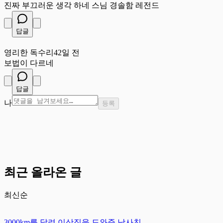
진짜 부끄러운 생각 하네 스님 경솔함 레전드
답글
영
영리한 독수리
42일 전
보법이 다르네
답글
나
등록
최근 올라온 글
최신순
3000km를 달려 이삿짐을 도와준 남사친