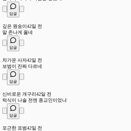
답글
깊
깊은 원숭이
42일 전
말 존나게 옳네
답글
차
차가운 사자
42일 전
보법이 진짜 다르네
답글
신
신비로운 개구리
42일 전
턱식이 나솔 전엔 종교인이었냐
답글
포
포근한 표범
42일 전