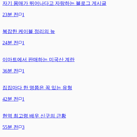
자기 몸매가 뛰어나다고 자랑하는 블로그 게시글
23분 전
1
복잡한 케이블 정리의 늪
24분 전
1
이마트에서 판매하는 미국산 계란
36분 전
1
집집마다 한 명쯤은 꼭 있는 유형
42분 전
1
현역 최고령 배우 신구의 근황
55분 전
3