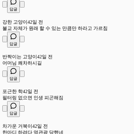
답글
강
강한 고양이
42일 전
불교 자체가 원래 할 수 있는 만큼만 하라고 가르침
답글
반
반짝이는 고양이
42일 전
어머님 쾌차하시길
답글
포
포근한 학
42일 전
필터링 없으면 인생 피곤해짐
답글
차
차가운 거북이
42일 전
한마디 하려다 역관광 당했네