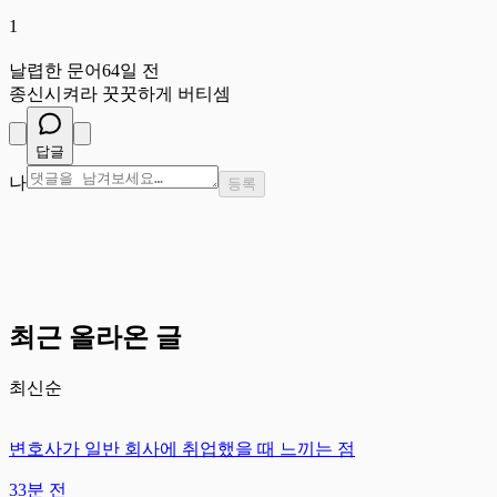
1
날
날렵한 문어
64일 전
종신시켜라 꿋꿋하게 버티셈
답글
나
등록
최근 올라온 글
최신순
변호사가 일반 회사에 취업했을 때 느끼는 점
33분 전