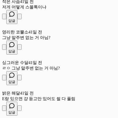
작은 사슴
41일 전
저게 어떻게 스몰톡이냐
답글
영
영리한 코뿔소
41일 전
그냥 말주변 없는 거 아님?
답글
싱
싱그러운 수달
41일 전
ㄹㅇ 그냥 말주변 없는 거 아님?
답글
밝
밝은 해달
41일 전
E랑 있으면 걍 듣고만 있어도 썰 다 풀림
답글