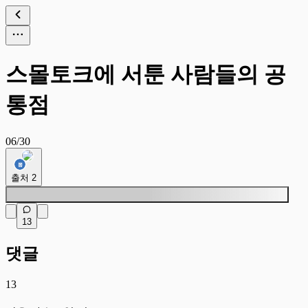
스몰토크에 서툰 사람들의 공
통점
06/30
출처
2
13
댓글
13
작