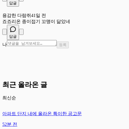
답글
용
용감한 다람쥐
41일 전
죠죠리온 종이접기 꼬맹이 닮았네
답글
나
등록
최근 올라온 글
최신순
아파트 단지 내에 올라온 특이한 공고문
52분 전