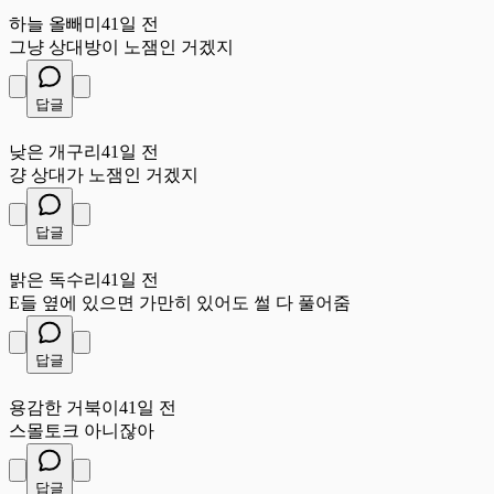
하
하늘 올빼미
41일 전
그냥 상대방이 노잼인 거겠지
답글
낮
낮은 개구리
41일 전
걍 상대가 노잼인 거겠지
답글
밝
밝은 독수리
41일 전
E들 옆에 있으면 가만히 있어도 썰 다 풀어줌
답글
용
용감한 거북이
41일 전
스몰토크 아니잖아
답글