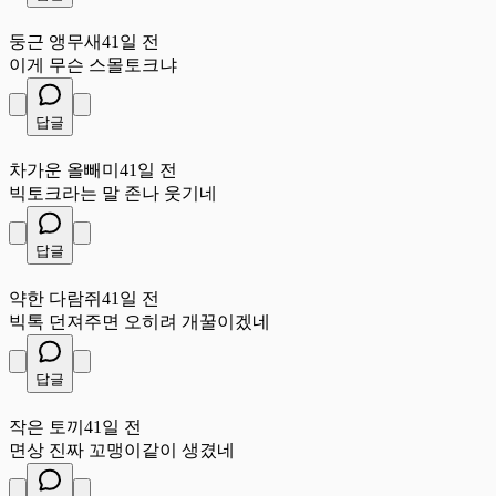
둥
둥근 앵무새
41일 전
이게 무슨 스몰토크냐
답글
차
차가운 올빼미
41일 전
빅토크라는 말 존나 웃기네
답글
약
약한 다람쥐
41일 전
빅톡 던져주면 오히려 개꿀이겠네
답글
작
작은 토끼
41일 전
면상 진짜 꼬맹이같이 생겼네