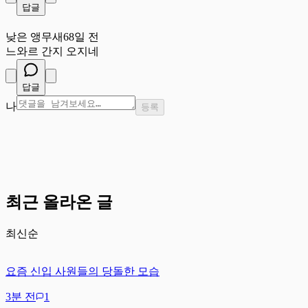
답글
낮
낮은 앵무새
68일 전
느와르 간지 오지네
답글
나
등록
최근 올라온 글
최신순
요즘 신입 사원들의 당돌한 모습
3분 전
1