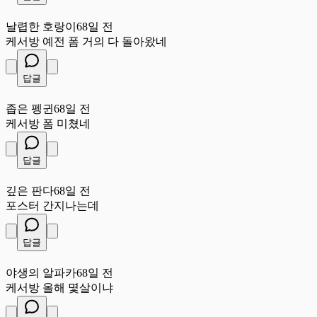
날
날렵한 호랑이
68일 전
케서방 예전 폼 거의 다 돌아왔네
답글
좁
좁은 펭귄
68일 전
케서방 폼 미쳤네
답글
깊
깊은 판다
68일 전
포스터 간지나는데
답글
야
야생의 알파카
68일 전
케서방 올해 몇살이냐