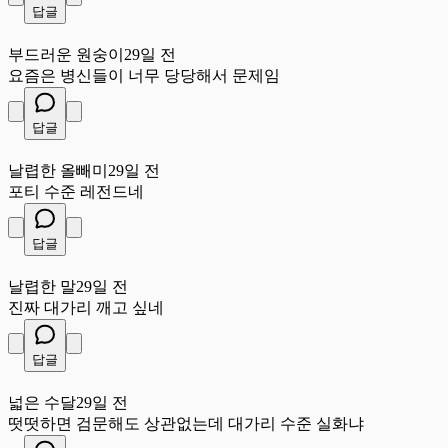
답글
부
부드러운 원숭이
29일 전
요즘은 병신들이 너무 당당해서 문제임
답글
날
날렵한 올빼미
29일 전
포티 수준 레전드네
답글
날
날렵한 말
29일 전
진짜 대가리 깨고 싶네
답글
넓
넓은 수달
29일 전
떳떳하면 검문해도 상관없는데 대가리 수준 실화냐