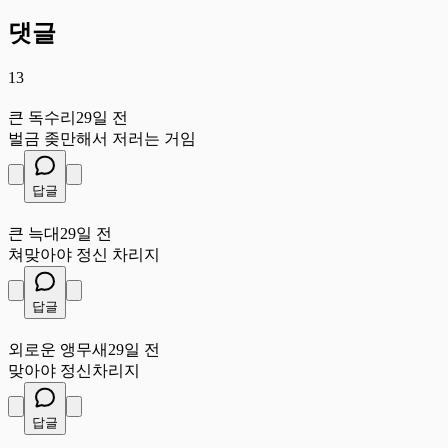
댓글
13
큰
큰 독수리
29일 전
벌금 좆만해서 저러는 거임
답글
큰
큰 늑대
29일 전
쳐맞아야 정신 차리지
답글
외
외로운 앵무새
29일 전
맞아야 정신차리지
답글
작