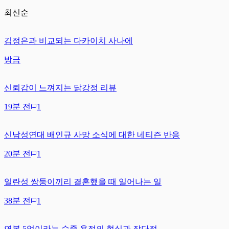
최신순
김정은과 비교되는 다카이치 사나에
방금
신뢰감이 느껴지는 닭강정 리뷰
19분 전
1
신남성연대 배인규 사망 소식에 대한 네티즌 반응
20분 전
1
일란성 쌍둥이끼리 결혼했을 때 일어나는 일
38분 전
1
연봉 5억이라는 수중 용접의 현실과 장단점