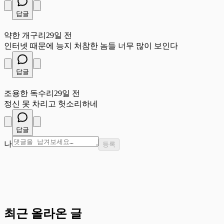
답글
약
약한 개구리
29일 전
인터넷 때문에 능지 처참한 놈들 너무 많이 보인다
답글
조
조용한 독수리
29일 전
정신 못 차리고 헛소리하네
답글
나
등록
최근 올라온 글