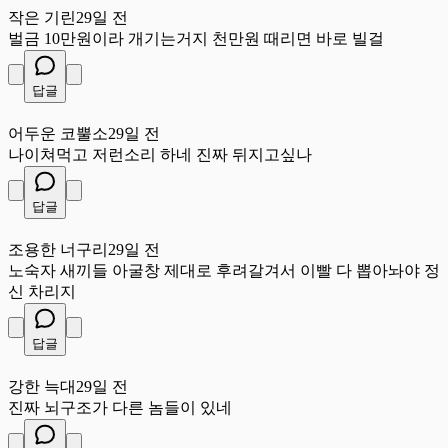
작은 기린
29일 전
벌금 10만원이라 개기는거지 천만원 때리면 바로 빌걸
답글
어
어두운 코뿔소
29일 전
나이쳐먹고 저런소리 하네 진짜 뒤지고싶나
답글
조
조용한 너구리
29일 전
노숙자 새끼들 아굴창 제대로 후려갈겨서 이빨 다 뽑아놔야 정
신 차리지
답글
강
강한 늑대
29일 전
진짜 뇌구조가 다른 놈들이 있네