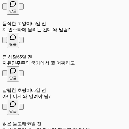
답글
듬
듬직한 고양이
65일 전
지 인스타에 올리는 건데 왜 말림?
답글
큰
큰 해달
65일 전
자유민주주의 국가에서 뭘 어쩌라고
답글
날
날렵한 호랑이
65일 전
아니 이게 왜 말려야 됨?
답글
밝
밝은 돌고래
65일 전