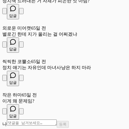
정치색 드러내는 거 자체가 피곤한 짓 아님?
답글
외
외로운 미어캣
65일 전
별로긴 한데 지가 올리는 걸 어쩌겠냐
답글
씩
씩씩한 코뿔소
65일 전
정치 얘기는 자유인데 마녀사냥은 하지 마라
답글
작
작은 하마
65일 전
이게 왜 문제임?
답글
나
등록