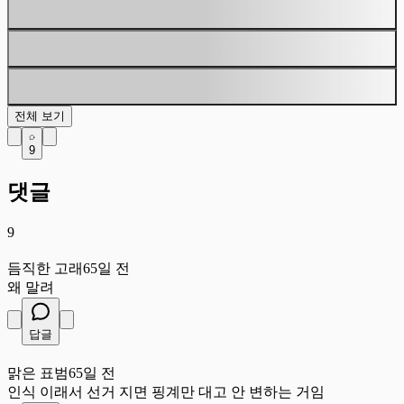
전체 보기
9
댓글
9
듬
듬직한 고래
65일 전
왜 말려
답글
맑
맑은 표범
65일 전
인식 이래서 선거 지면 핑계만 대고 안 변하는 거임