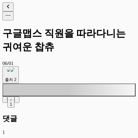
구글맵스 직원을 따라다니는
귀여운 찹츄
06/01
출처
2
1
댓글
1