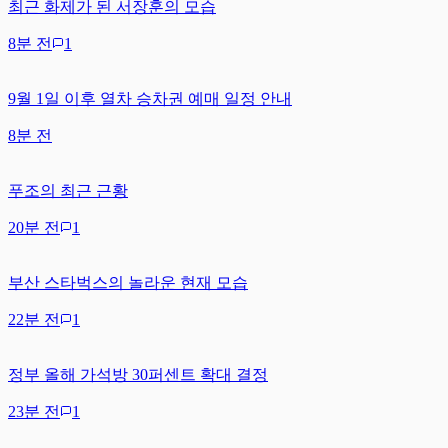
최근 화제가 된 서장훈의 모습
8분 전
1
9월 1일 이후 열차 승차권 예매 일정 안내
8분 전
푸조의 최근 근황
20분 전
1
부산 스타벅스의 놀라운 현재 모습
22분 전
1
정부 올해 가석방 30퍼센트 확대 결정
23분 전
1