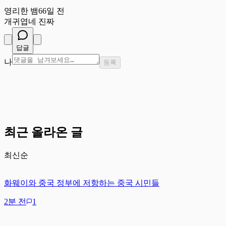
영
영리한 뱀
66일 전
개귀엽네 진짜
답글
나
등록
최근 올라온 글
최신순
화웨이와 중국 정부에 저항하는 중국 시민들
2분 전
1