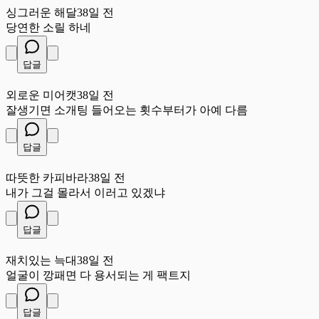
싱그러운 해달
38일 전
당연한 소릴 하네
답글
외
외로운 미어캣
38일 전
잘생기면 소개팅 들어오는 횟수부터가 아예 다름
답글
따
따뜻한 카피바라
38일 전
내가 그걸 몰라서 이러고 있겠냐
답글
재
재치있는 늑대
38일 전
얼굴이 깡패면 다 용서되는 게 팩트지
답글