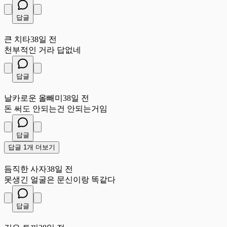
답글
큰
큰 치타
38일 전
천부적인 거라 답없네
답글
날
날카로운 올빼미
38일 전
돈 써도 안되는건 안되는거임
답글
답글 1개 더보기
듬
듬직한 사자
38일 전
못생긴 얼굴은 문신이랑 똑같다
답글
깊