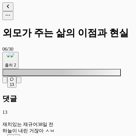
외모가 주는 삶의 이점과 현실
06/30
출처
2
13
댓글
13
재
재치있는 재규어
38일 전
하늘이 내린 거잖아 ㅅㅂ