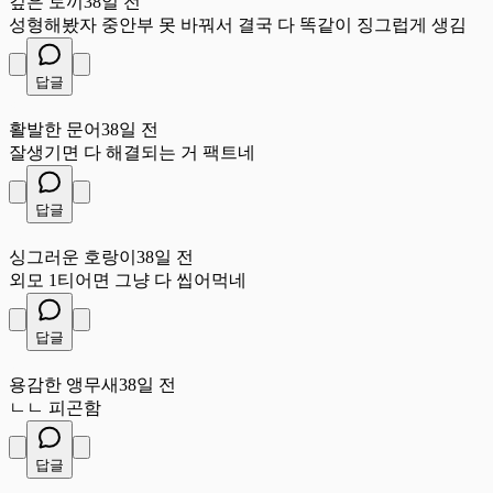
깊은 토끼
38일 전
성형해봤자 중안부 못 바꿔서 결국 다 똑같이 징그럽게 생김
답글
활
활발한 문어
38일 전
잘생기면 다 해결되는 거 팩트네
답글
싱
싱그러운 호랑이
38일 전
외모 1티어면 그냥 다 씹어먹네
답글
용
용감한 앵무새
38일 전
ㄴㄴ 피곤함
답글
싱