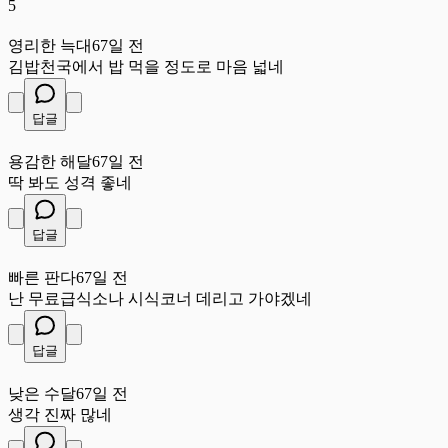
5
영
영리한 늑대
67일 전
김밥천국에서 밥 먹을 정도로 마음 넓네
답글
용
용감한 해달
67일 전
딱 봐도 성격 좋네
답글
빠
빠른 판다
67일 전
난 무료급식소나 시식코너 데리고 가야겠네
답글
낮
낮은 수달
67일 전
생각 진짜 많네