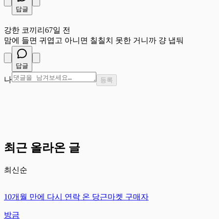
답글
강
강한 코끼리
67일 전
맘에 들면 귀엽고 아니면 칠칠치 못한 거니까 걍 냅둬
답글
나
등록
최근 올라온 글
최신순
10개월 만에 다시 연락 온 당근마켓 구매자
방금