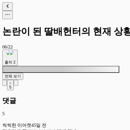
논란이 된 딸배헌터의 현재 상
06/22
출처
2
전체 보기
5
댓글
5
씩
씩씩한 미어캣
45일 전