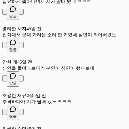
집요하게 쫓아다녀서 지가 딸배 됐네 ㅋㅋㅋ
답글
영
영리한 사자
45일 전
집적대서 군대 가라는 소리 한 거였네 심연이 되어버렸노
답글
강
강한 개
45일 전
심연을 들여다보다가 본인이 심연이 됐나보네
답글
조
조용한 재규어
45일 전
추격하다가 지가 딸배 됐노 ㅋㅋㅋ
답글
씩
씩씩한 수달
45일 전