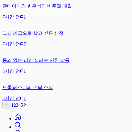
젠데이아와 변우석의 비주얼 대결
7시간 전
1
그냥 폐급으로 살고 싶은 심정
7시간 전
7
동의 없는 피임 실패로 인한 갈등
8시간 전
1
브록 레스너의 은퇴 소식
8시간 전
1
1
2
3
4
5