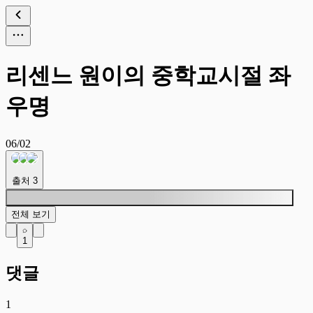
리센느 원이의 중학교시절 좌
우명
06/02
출처
3
전체 보기
1
댓글
1