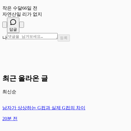
작
작은 수달
66일 전
자연산일 리가 없지
답글
나
등록
최근 올라온 글
최신순
남자가 상상하는 G컵과 실제 G컵의 차이
20분 전