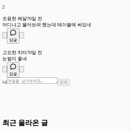
2
조
조용한 해달
70일 전
어디냐고 물어보려 했는데 테이블에 써있네
답글
고
고요한 치타
70일 전
눈썰미 좋네
답글
나
등록
최근 올라온 글