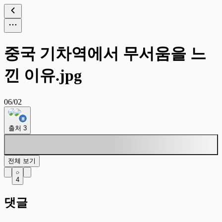
중국 기차역에서 무서움을 느
낀 이유.jpg
06/02
출처
3
전체 보기
4
댓글