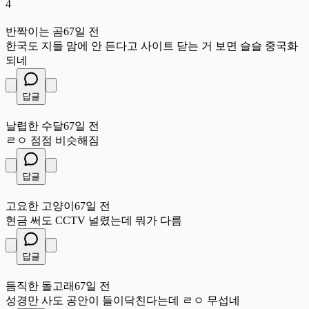
4
반
반짝이는 곰
67일 전
한국도 지들 맘에 안 든다고 사이트 닫는 거 보면 슬슬 중국화
되네
답글
날
날렵한 수달
67일 전
ㄹㅇ 점점 비슷해짐
답글
고
고요한 고양이
67일 전
현금 써도 CCTV 널렸는데 뭐가 다름
답글
듬
듬직한 돌고래
67일 전
성경만 사도 공안이 들이닥친다는데 ㄹㅇ 무섭네