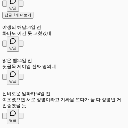
답글
답글 1개 더보기
야
야생의 해달
54일 전
화타도 이건 못 고쳤겠네
답글
맑
맑은 뱀
54일 전
뒷골목 제이엠 진짜 명의네
답글
신
신비로운 알파카
54일 전
여초였으면 서로 정병이라고 기싸움 뜨다가 둘 다 정병인 거
인증했을 듯
답글
재