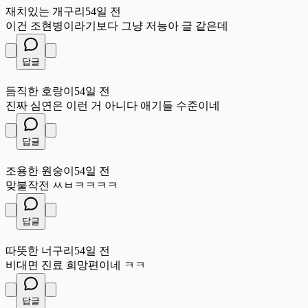
재치있는 개구리
54일 전
이건 조현병이라기보다 그냥 저능아 글 같은데
답글
듬
듬직한 호랑이
54일 전
진짜 심연은 이런 거 아니다 애기들 수준이네
답글
조
조용한 원숭이
54일 전
맞불작전 ㅆㅂㅋㅋㅋㅋ
답글
따
따뜻한 너구리
54일 전
비대면 진료 희망편이네 ㅋㅋ
답글