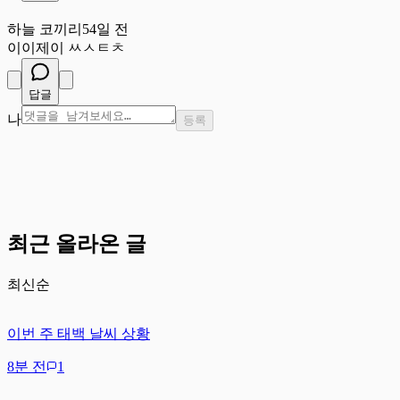
하
하늘 코끼리
54일 전
이이제이 ㅆㅅㅌㅊ
답글
나
등록
최근 올라온 글
최신순
이번 주 태백 날씨 상황
8분 전
1