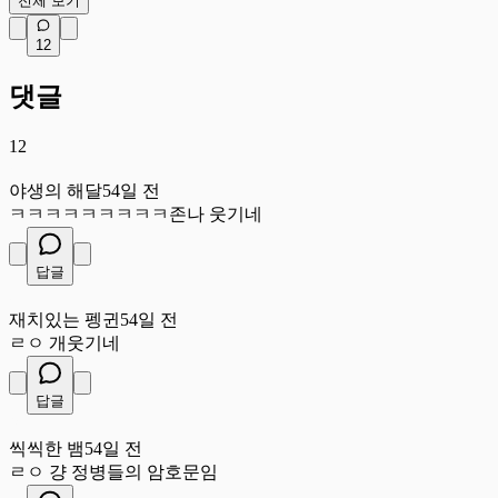
전체 보기
12
댓글
12
야
야생의 해달
54일 전
ㅋㅋㅋㅋㅋㅋㅋㅋㅋ존나 웃기네
답글
재
재치있는 펭귄
54일 전
ㄹㅇ 개웃기네
답글
씩
씩씩한 뱀
54일 전
ㄹㅇ 걍 정병들의 암호문임