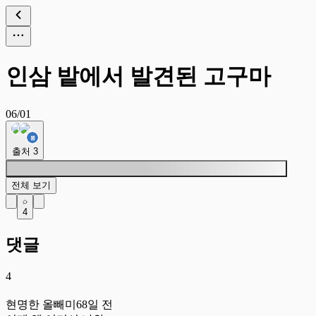
인삼 밭에서 발견된 고구마
06/01
출처
3
전체 보기
4
댓글
4
현
현명한 올빼미
68일 전