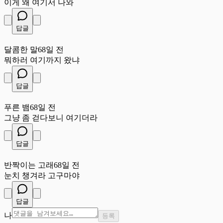
이게 왜 여기서 나와
답글
달
달콤한 말
68일 전
뭐하러 여기까지 왔냐
답글
푸
푸른 뱀
68일 전
그냥 좀 걷다보니 여기더라
답글
반
반짝이는 고래
68일 전
눈치 챙겨라 고구마야
답글
나
등록