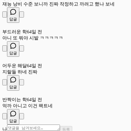
재능 낭비 수준 보니까 진짜 작정하고 까려고 했나 보네
답글
부
부드러운 학
64일 전
아니 또 뭐야 시발 ㅋㅋㅋㅋㅋ
답글
어
어두운 해달
64일 전
지랄들 하네 진짜
답글
반
반짝이는 학
64일 전
억까 아니고 이건 팩트네
답글
나
등록