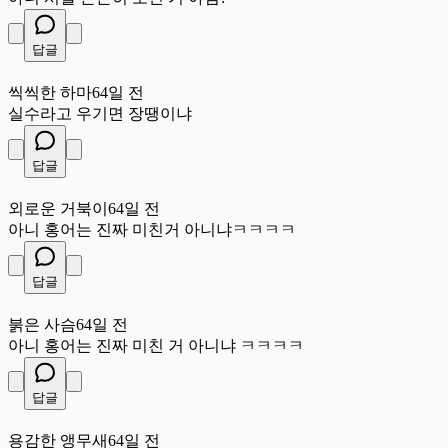
답글
씩
씩씩한 하마
64일 전
실수라고 우기면 장땡이냐
답글
외
외로운 거북이
64일 전
아니 홍어는 진짜 미친거 아니냐ㅋㅋㅋㅋ
답글
붉
붉은 사슴
64일 전
아니 홍어는 진짜 미친 거 아니냐 ㅋㅋㅋㅋ
답글
용
용감한 앵무새
64일 전