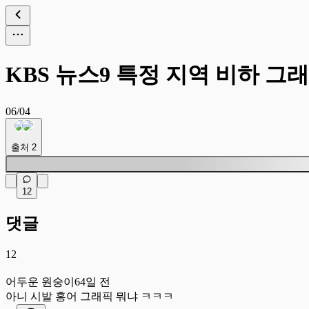
KBS 뉴스9 특정 지역 비하 그
06/04
출처
2
12
댓글
12
어
어두운 원숭이
64일 전
아니 시발 홍어 그래픽 뭐냐 ㅋㅋㅋ