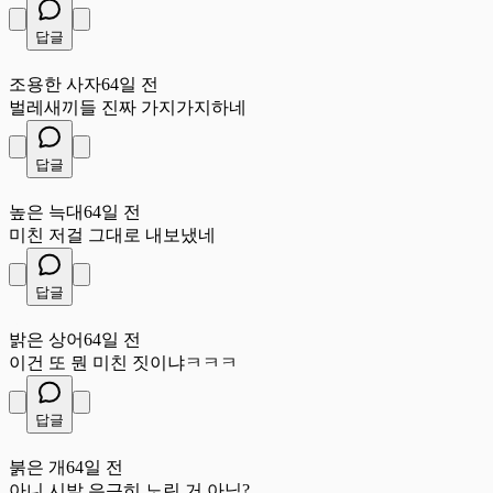
답글
조
조용한 사자
64일 전
벌레새끼들 진짜 가지가지하네
답글
높
높은 늑대
64일 전
미친 저걸 그대로 내보냈네
답글
밝
밝은 상어
64일 전
이건 또 뭔 미친 짓이냐ㅋㅋㅋ
답글
붉
붉은 개
64일 전
아니 시발 은근히 노린 거 아님?