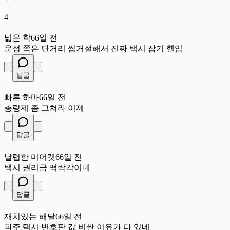
4
넓
넓은 학
66일 전
운정 쪽은 단거리 씹거절해서 진짜 택시 잡기 헬임
답글
빠
빠른 하마
66일 전
총량제 좀 그쳐라 이제
답글
날
날렵한 미어캣
66일 전
택시 권리금 떡락각이네
답글
재
재치있는 해달
66일 전
파주 택시 번호판 값 비싼 이유가 다 있네