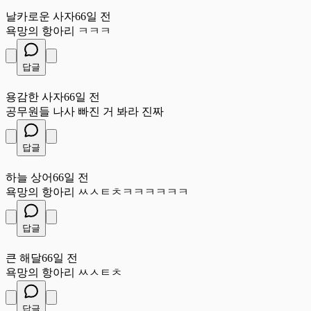
날
날카로운 사자
66일 전
욕망의 항아리 ㅋㅋㅋ
답글
용
용감한 사자
66일 전
공무원들 나사 빠진 거 봐라 진짜
답글
하
하늘 상어
66일 전
욕망의 항아리 ㅆㅅㅌㅊㅋㅋㅋㅋㅋㅋ
답글
큰
큰 해달
66일 전
욕망의 항아리 ㅆㅅㅌㅊ
답글