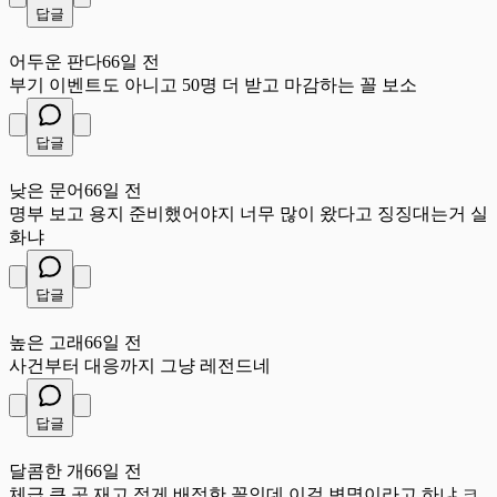
답글
어
어두운 판다
66일 전
부기 이벤트도 아니고 50명 더 받고 마감하는 꼴 보소
답글
낮
낮은 문어
66일 전
명부 보고 용지 준비했어야지 너무 많이 왔다고 징징대는거 실
화냐
답글
높
높은 고래
66일 전
사건부터 대응까지 그냥 레전드네
답글
달
달콤한 개
66일 전
체급 큰 곳 재고 적게 배정한 꼴인데 이걸 변명이라고 하냐 ㅋ