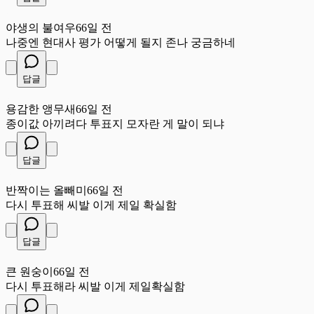
야
야생의 불여우
66일 전
나중엔 현대사 평가 어떻게 될지 존나 궁금하네
답글
용
용감한 앵무새
66일 전
종이값 아끼려다 투표지 모자란 게 말이 되냐
답글
반
반짝이는 올빼미
66일 전
다시 투표해 씨발 이게 제일 확실함
답글
큰
큰 원숭이
66일 전
다시 투표해라 씨발 이게 제일확실함