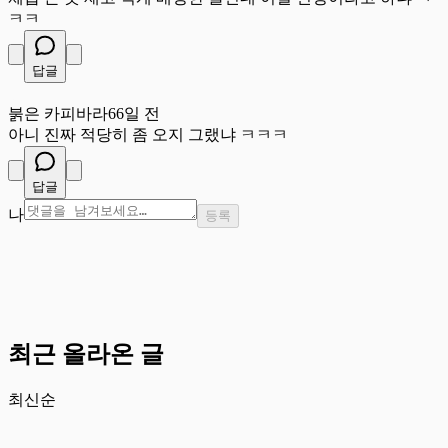
ㅋㅋ
답글
붉
붉은 카피바라
66일 전
아니 진짜 적당히 좀 오지 그랬냐 ㅋㅋㅋ
답글
나
등록
최근 올라온 글
최신순