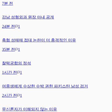
7분 전
강남 성형외과 원장 아내 공개
24분 전
1
축협 성매매 접대 논란이 더 충격적인 이유
35분 전
1
찰떡궁합의 정석
1시간 전
1
여중생에게 수상한 수박 권한 파키스탄 남성 검거
2시간 전
1
무신론자가 이해되지 않는 이유