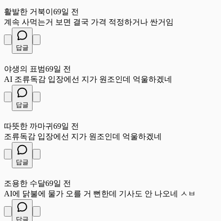
활
활발한 거북이
69일 전
계속 사먹는거 보면 결국 가격 적정하거나 싼거임
답글
야
야생의 표범
69일 전
AI 조류독감 입장에선 지가 원조인데 억울하겠네
답글
따
따뜻한 까마귀
69일 전
조류독감 입장에선 지가 원조인데 억울하겠네
답글
조
조용한 수달
69일 전
AI에 닭불에 물가 오를 거 뻔한데 기사도 안 나오네 ㅅㅂ
답글