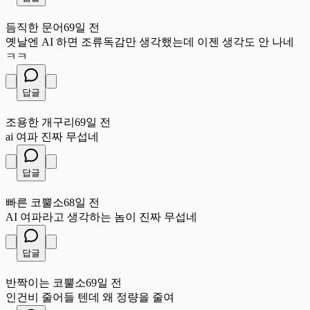
듬
듬직한 문어
69일 전
옛날엔 AI 하면 조류독감만 생각했는데 이젠 생각도 안 나네
ㅋㅋ
답글
조
조용한 개구리
69일 전
ai 여파 진짜 무섭네
답글
빠
빠른 코뿔소
68일 전
AI 여파라고 생각하는 놈이 진짜 무섭네
답글
반
반짝이는 코뿔소
69일 전
인건비 줄어들 텐데 왜 정량을 줄여