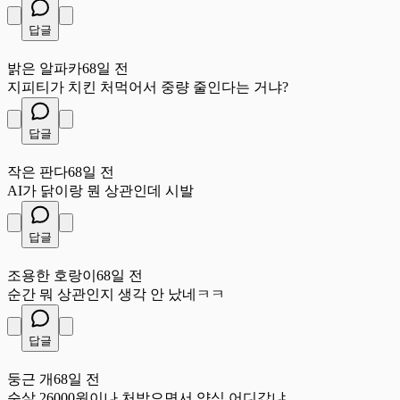
답글
밝
밝은 알파카
68일 전
지피티가 치킨 처먹어서 중량 줄인다는 거냐?
답글
작
작은 판다
68일 전
AI가 닭이랑 뭔 상관인데 시발
답글
조
조용한 호랑이
68일 전
순간 뭐 상관인지 생각 안 났네ㅋㅋ
답글
둥
둥근 개
68일 전
순살 26000원이나 처받으면서 양심 어디갔냐