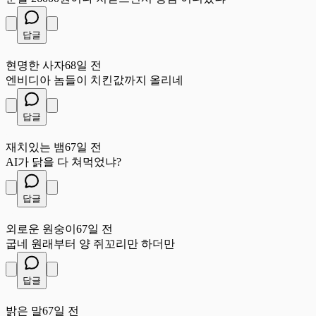
답글
현
현명한 사자
68일 전
엔비디아 놈들이 치킨값까지 올리네
답글
재
재치있는 뱀
67일 전
AI가 닭을 다 쳐먹었냐?
답글
외
외로운 원숭이
67일 전
굽네 원래부터 양 쥐꼬리만 하더만
답글
밝
밝은 말
67일 전