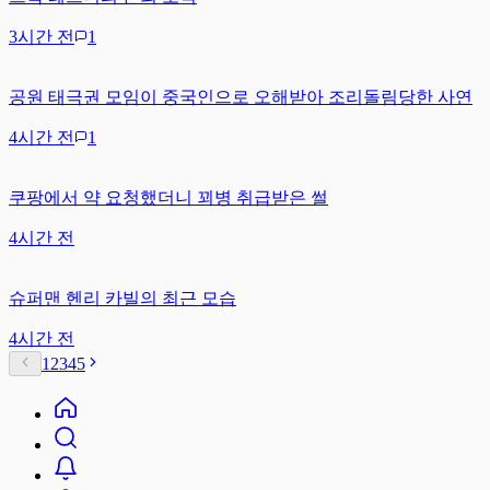
3시간 전
1
공원 태극권 모임이 중국인으로 오해받아 조리돌림당한 사연
4시간 전
1
쿠팡에서 약 요청했더니 꾀병 취급받은 썰
4시간 전
슈퍼맨 헨리 카빌의 최근 모습
4시간 전
1
2
3
4
5