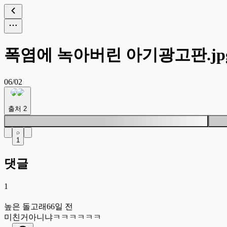
폭염에 녹아버린 아기광고판.jp
06/02
출처
2
1
댓글
1
높
높은 돌고래
66일 전
미친거아니냐ㅋㅋㅋㅋㅋㅋ