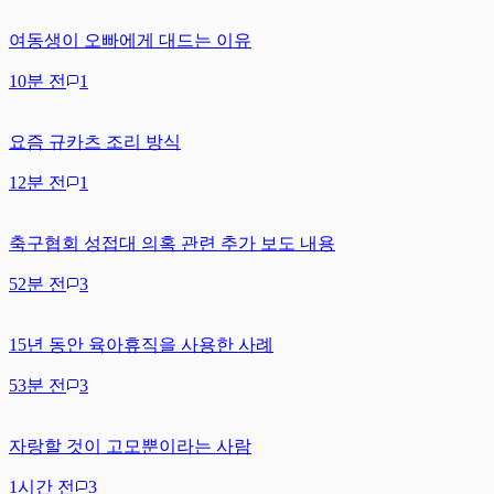
여동생이 오빠에게 대드는 이유
10분 전
1
요즘 규카츠 조리 방식
12분 전
1
축구협회 성접대 의혹 관련 추가 보도 내용
52분 전
3
15년 동안 육아휴직을 사용한 사례
53분 전
3
자랑할 것이 고모뿐이라는 사람
1시간 전
3