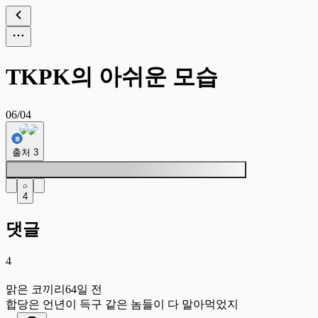
TKPK의 아쉬운 모습
06/04
출처
3
4
댓글
4
맑
맑은 코끼리
64일 전
합당은 언년이 득구 같은 놈들이 다 말아먹었지