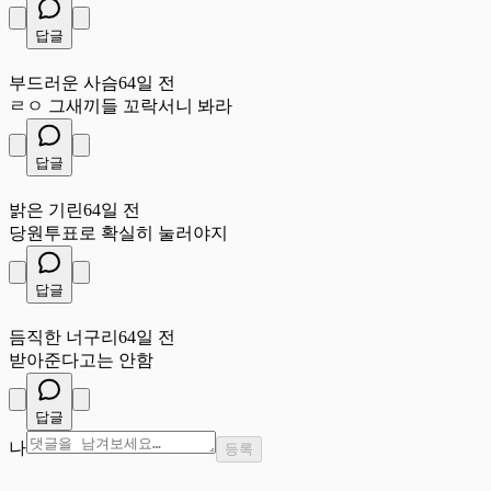
답글
부
부드러운 사슴
64일 전
ㄹㅇ 그새끼들 꼬락서니 봐라
답글
밝
밝은 기린
64일 전
당원투표로 확실히 눌러야지
답글
듬
듬직한 너구리
64일 전
받아준다고는 안함
답글
나
등록