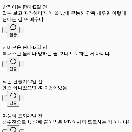
반
반짝이는 판다
42일 전
일본 보고 따라하다가 이 꼴 났네 무능한 감독 세우면 이렇게
된다는 걸 또 배우냐
답글
신
신비로운 판다
42일 전
백패스만 돌리다 망하는 꼴 보니 토토하는 거 아니냐
답글
작
작은 원숭이
42일 전
옌스 아니었으면 2대0 컷이었음
답글
야
야생의 토끼
42일 전
선수진으로 1승 2패 꼴아박은 MB 이새끼 토토하는 거 아니냐?