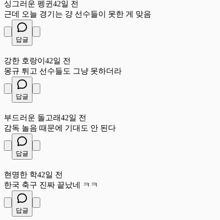
싱그러운 펭귄
42일 전
근데 오늘 경기는 걍 선수들이 못한 게 맞음
답글
강
강한 호랑이
42일 전
몽규 튀고 선수들도 그냥 못하더라
답글
부
부드러운 돌고래
42일 전
감독 놀음 때문에 기대도 안 된다
답글
현
현명한 학
42일 전
한국 축구 진짜 끝났네 ㅋㅋ
답글