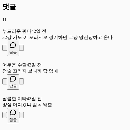
댓글
11
부
부드러운 판다
42일 전
32강 가도 이 꼬라지로 경기하면 그냥 망신당하고 온다
답글
어
어두운 수달
42일 전
전술 꼬라지 보니까 답 없네
답글
달
달콤한 치타
42일 전
양심 어디갔냐 감독 왜함
답글
싱