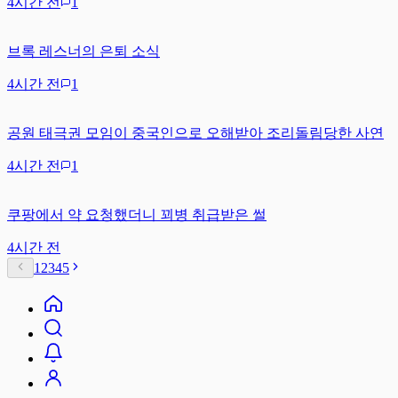
4시간 전
1
브록 레스너의 은퇴 소식
4시간 전
1
공원 태극권 모임이 중국인으로 오해받아 조리돌림당한 사연
4시간 전
1
쿠팡에서 약 요청했더니 꾀병 취급받은 썰
4시간 전
1
2
3
4
5