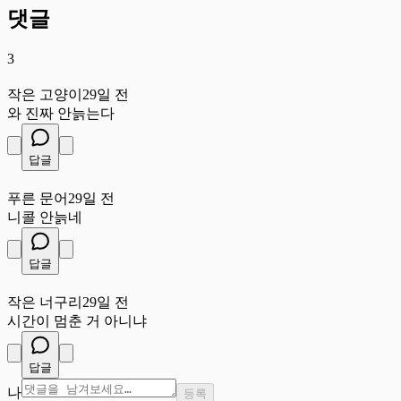
댓글
3
작
작은 고양이
29일 전
와 진짜 안늙는다
답글
푸
푸른 문어
29일 전
니콜 안늙네
답글
작
작은 너구리
29일 전
시간이 멈춘 거 아니냐
답글
나
등록