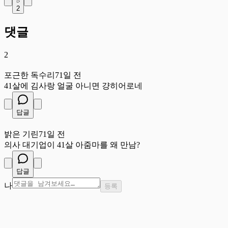
2
댓글
2
포
포근한 독수리
71일 전
41살에 김사랑 얼굴 아니면 걍히어로네
답글
밝
밝은 기린
71일 전
의사 대기업이 41살 아줌마를 왜 만남?
답글
나
등록