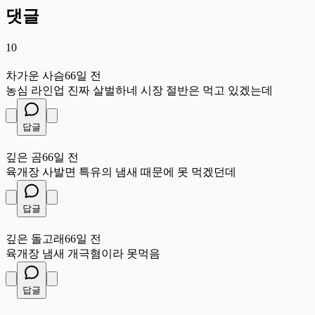
댓글
10
차
차가운 사슴
66일 전
농심 라인업 진짜 살벌하네 시장 절반은 먹고 있겠는데
답글
깊
깊은 곰
66일 전
육개장 사발면 특유의 냄새 때문에 못 먹겠던데
답글
깊
깊은 돌고래
66일 전
육개장 냄새 개극혐이라 못먹음
답글
부