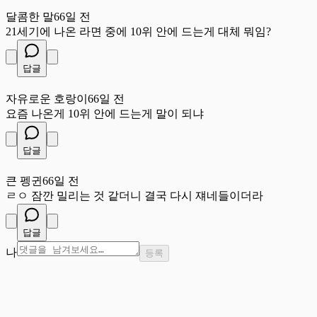
달
달콤한 말
66일 전
21세기에 나온 라면 중에 10위 안에 드는게 대체 뭐임?
답글
자
자유로운 호랑이
66일 전
요즘 나온게 10위 안에 드는게 말이 되냐
답글
큰
큰 펭귄
66일 전
ㄹㅇ 잠깐 밀리는 것 같더니 결국 다시 쟤네들이더라
답글
나
등록