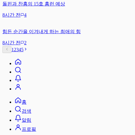
돌핀과 찬홈의 15호 홈런 예상
8시간 전
4
힘든 순간을 이겨내게 하는 최애의 힘
8시간 전
2
1
2
3
4
5
홈
검색
알림
프로필