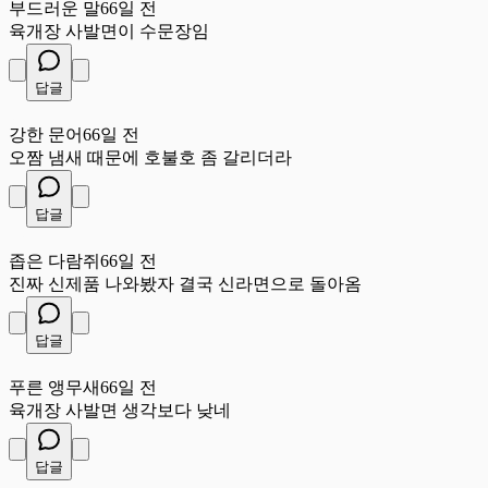
부드러운 말
66일 전
육개장 사발면이 수문장임
답글
강
강한 문어
66일 전
오짬 냄새 때문에 호불호 좀 갈리더라
답글
좁
좁은 다람쥐
66일 전
진짜 신제품 나와봤자 결국 신라면으로 돌아옴
답글
푸
푸른 앵무새
66일 전
육개장 사발면 생각보다 낮네
답글