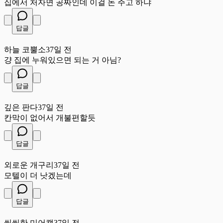
집에서 처자면 공짜인데 이걸 돈 주고 하냐
답글
하
하늘 코뿔소
37일 전
걍 집에 누워있으면 되는 거 아님?
답글
깊
깊은 판다
37일 전
칸막이 없어서 개불편할듯
답글
외
외로운 개구리
37일 전
모텔이 더 낫겠는데
답글
씩
씩씩한 미어캣
37일 전