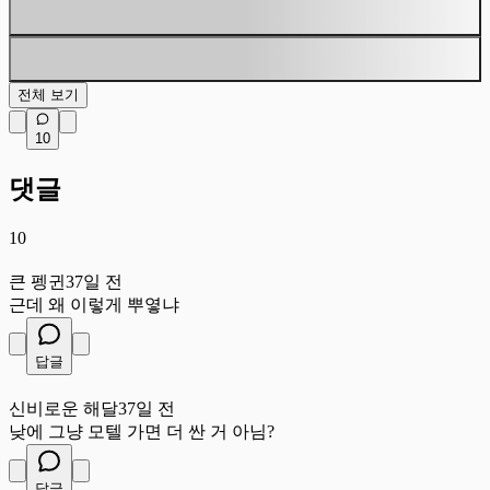
전체 보기
10
댓글
10
큰
큰 펭귄
37일 전
근데 왜 이렇게 뿌옇냐
답글
신
신비로운 해달
37일 전
낮에 그냥 모텔 가면 더 싼 거 아님?
답글