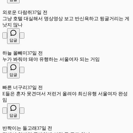
외
외로운 다람쥐
37일 전
그냥 호텔 대실해서 명상영상 보고 반신욕하고 뒹굴거리는 게
낫지 않나
답글
하
하늘 올빼미
37일 전
누가 봐줘야 돼야 유행하는 서울여자 되는 거임
답글
빠
빠른 너구리
37일 전
E들은 혼자 못견뎌서 저런거 올려야 최신유행 서울여자 완성
임
답글
반
반짝이는 돌고래
37일 전