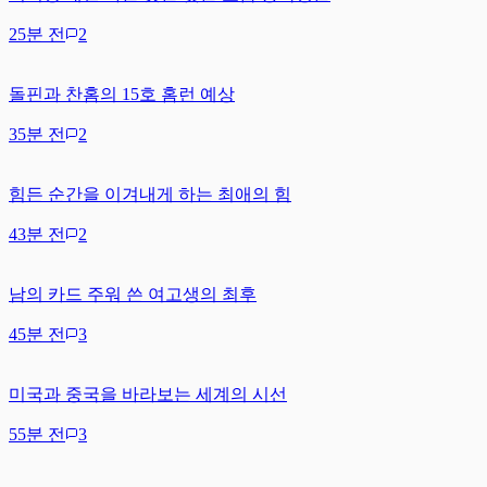
25분 전
2
돌핀과 찬홈의 15호 홈런 예상
35분 전
2
힘든 순간을 이겨내게 하는 최애의 힘
43분 전
2
남의 카드 주워 쓴 여고생의 최후
45분 전
3
미국과 중국을 바라보는 세계의 시선
55분 전
3