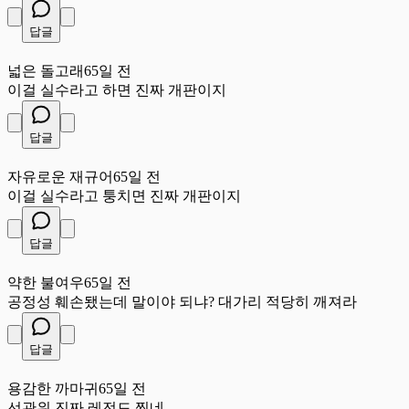
답글
넓
넓은 돌고래
65일 전
이걸 실수라고 하면 진짜 개판이지
답글
자
자유로운 재규어
65일 전
이걸 실수라고 퉁치면 진짜 개판이지
답글
약
약한 불여우
65일 전
공정성 훼손됐는데 말이야 되냐? 대가리 적당히 깨져라
답글
용
용감한 까마귀
65일 전
선관위 진짜 레전드 찍네