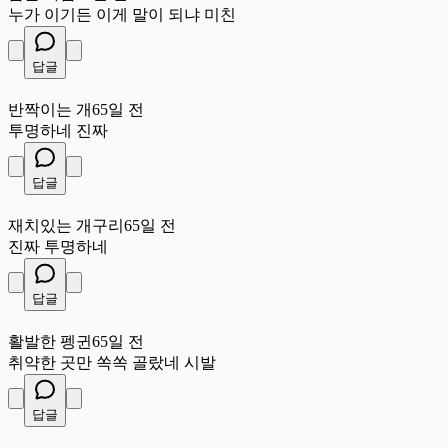
누가 이기든 이게 말이 되냐 미친
답글
반
반짝이는 개
65일 전
투명하네 진짜
답글
재
재치있는 개구리
65일 전
진짜 투명하네
답글
활
활발한 펭귄
65일 전
취약한 곳만 쏙쏙 골랐네 시발
답글
푸