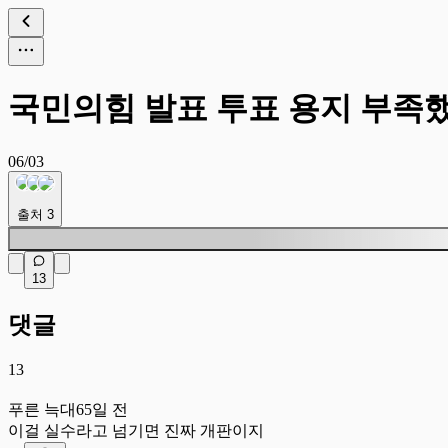
국민의힘 발표 투표 용지 부족
06/03
출처
3
13
댓글
13
푸
푸른 늑대
65일 전
이걸 실수라고 넘기면 진짜 개판이지