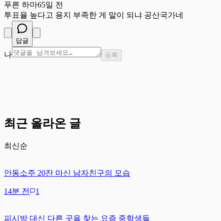
푸른 하마
65일 전
투표율 높다고 용지 부족한 게 말이 되냐 공산국가네
답글
나
등록
최근 올라온 글
최신순
안동소주 20잔 마신 남자친구의 모습
14분 전
1
피시방 대신 다른 곳을 찾는 요즘 중학생들