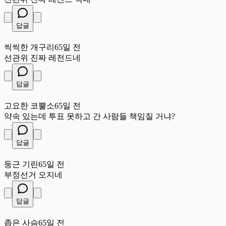
답글
씩
씩씩한 개구리
65일 전
선관위 진짜 레전드네
답글
고
고요한 코뿔소
65일 전
약속 있는데 투표 못하고 간 사람들 책임질 거냐?
답글
둥
둥근 기린
65일 전
부정선거 오지네
답글
좁
좁은 사슴
65일 전