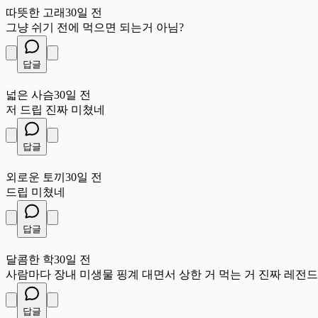
따뜻한 고래
30일 전
그냥 쉬기 전에 먹으면 되는거 아님?
답글
넓
넓은 사슴
30일 전
저 드립 진짜 미쳤네
답글
외
외로운 토끼
30일 전
드립 미쳤네
답글
달
달콤한 학
30일 전
사람마다 장내 미생물 핑계 대면서 상한 거 먹는 거 진짜 레전
답글