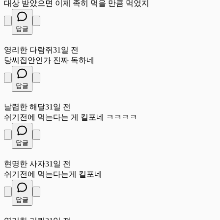
대상 받았으면 이제 족히 먹을 만큼 먹었지
답글
영
영리한 다람쥐
31일 전
당씨집안인가 진짜 독하네
답글
날
날렵한 해달
31일 전
쉬기전에 먹는다는 게 킬포네 ㅋㅋㅋㅋ
답글
현
현명한 사자
31일 전
쉬기전에 먹는다는게 킬포네
답글
영