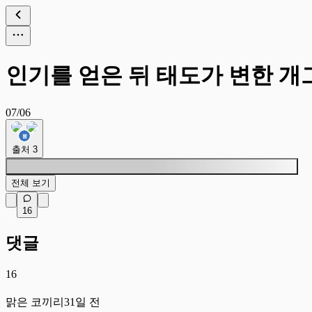
인기를 얻은 뒤 태도가 변한 개
07/06
출처
3
전체 보기
16
댓글
16
맑
맑은 코끼리
31일 전