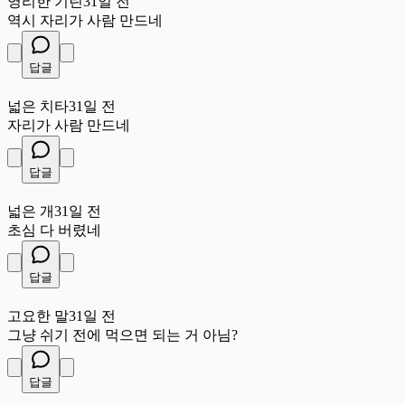
영리한 기린
31일 전
역시 자리가 사람 만드네
답글
넓
넓은 치타
31일 전
자리가 사람 만드네
답글
넓
넓은 개
31일 전
초심 다 버렸네
답글
고
고요한 말
31일 전
그냥 쉬기 전에 먹으면 되는 거 아님?
답글
따