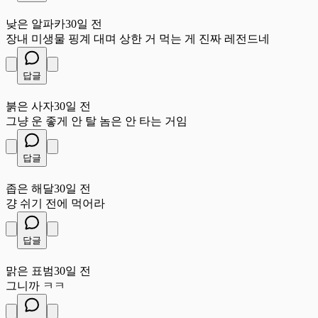
낮
낮은 알파카
30일 전
장내 미생물 핑계 대며 상한 거 먹는 게 진짜 레전드네
답글
붉
붉은 사자
30일 전
그냥 운 좋게 안 탈 놈은 안 타는 거임
답글
좁
좁은 해달
30일 전
걍 쉬기 전에 먹어라
답글
맑
맑은 표범
30일 전
그니까 ㅋㅋ