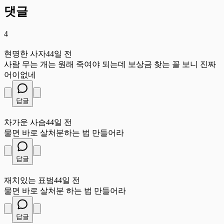
댓글
4
현
현명한 사자
44일 전
사람 무는 개는 원래 죽여야 되는데 보상금 찾는 꼴 보니 진짜
어이없네
답글
차
차가운 사슴
44일 전
물면 바로 살처분하는 법 만들어라
답글
재
재치있는 표범
44일 전
물면 바로 살처분 하는 법 만들어라
답글