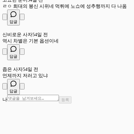
ㄹㅇ 희대의 븅신 시위네 먹튀에 노쇼에 성추행까지 다 나옴
답글
신
신비로운 사자
54일 전
역시 차별은 기본 옵션이네
답글
좁
좁은 사자
54일 전
언제까지 저러고 있냐
답글
나
등록