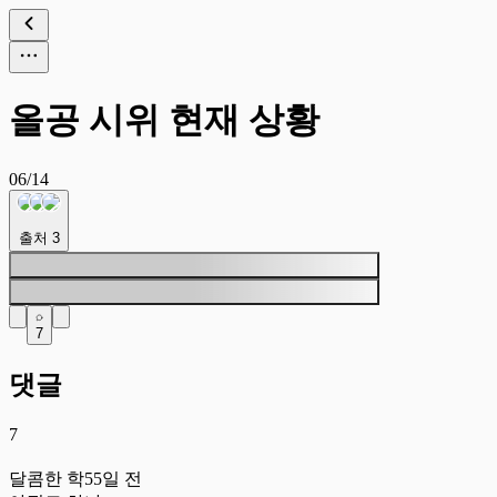
올공 시위 현재 상황
06/14
출처
3
7
댓글
7
달
달콤한 학
55일 전