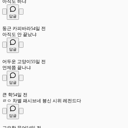
아직도 하냐
답글
둥
둥근 카피바라
54일 전
아직도 안 끝났냐
답글
어
어두운 고양이
55일 전
언제쯤 끝나냐
답글
큰
큰 학
54일 전
ㄹㅇ 차별 패시브네 븅신 시위 레전드다
답글
고
고요한 문어
54일 전