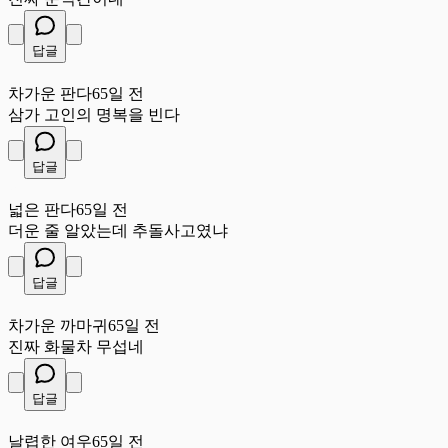
답글
차
차가운 판다
65일 전
삼가 고인의 명복을 빈다
답글
넓
넓은 판다
65일 전
더운 줄 알았는데 추돌사고였냐
답글
차
차가운 까마귀
65일 전
진짜 화물차 무섭네
답글
날
날렵한 여우
65일 전