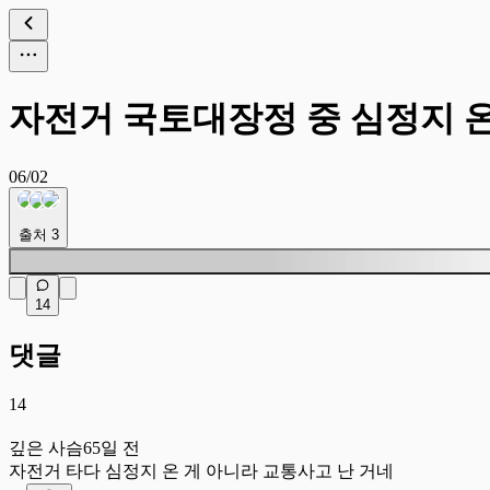
자전거 국토대장정 중 심정지 
06/02
출처
3
14
댓글
14
깊
깊은 사슴
65일 전
자전거 타다 심정지 온 게 아니라 교통사고 난 거네