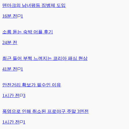
덴마크의 남녀평등 징병제 도입
16분 전
1
소름 돋는 숙박 어플 후기
24분 전
최근 들어 부쩍 느껴지는 코리아 패싱 현상
41분 전
1
안전거리 확보가 필수인 이유
1시간 전
3
폭염으로 인해 취소된 프로야구 주말 3연전
1시간 전
1