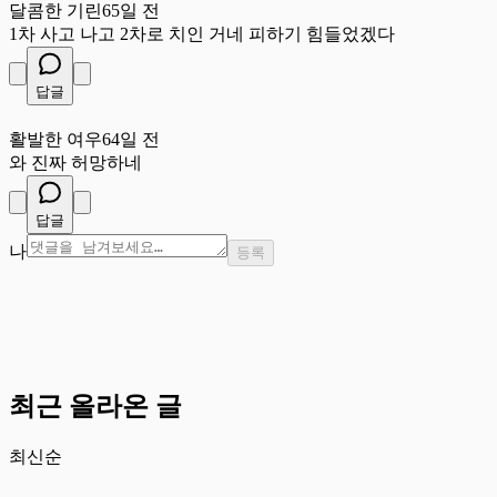
달콤한 기린
65일 전
1차 사고 나고 2차로 치인 거네 피하기 힘들었겠다
답글
활
활발한 여우
64일 전
와 진짜 허망하네
답글
나
등록
최근 올라온 글
최신순