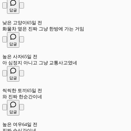
답글
낮
낮은 고양이
65일 전
화물차 옆은 진짜 그냥 한방에 가는 거임
답글
높
높은 사자
65일 전
아 심정지 아니고 그냥 교통사고였네
답글
씩
씩씩한 토끼
65일 전
와 진짜 한순간이네
답글
높
높은 여우
64일 전
진짜 순식간이네