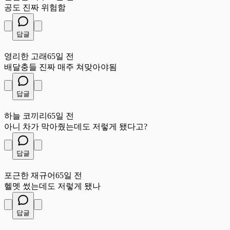
공도 진짜 위험함
답글
영
영리한 고래
65일 전
배달충들 진짜 매주 쳐맞아야됨
답글
하
하늘 코끼리
65일 전
아니 차가 막아줬는데도 저렇게 됐다고?
답글
포
포근한 재규어
65일 전
헬멧 썼는데도 저렇게 됐나
답글
달